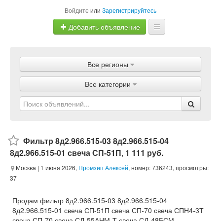
Войдите
или
Зарегистрируйтесь
Добавить объявление
Главная
Все регионы
Объявления
Все категории
Магазины
Услуги
Статьи
Фильтр 8д2.966.515-03 8д2.966.515-04
8д2.966.515-01 свеча СП-51П
,
1 111 руб.
Москва
| 1 июня 2026,
Промзип Алексей
, номер: 736243, просмотры:
37
Продам фильтр 8д2.966.515-03 8д2.966.515-04
8д2.966.515-01 свеча СП-51П свеча СП-70 свеча СПН4-3Т
свеча СП-70 свеча СД-55АНМ-Т свеча СД-48БСМ