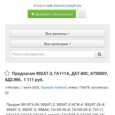
Войдите
или
Зарегистрируйтесь
Добавить объявление
Главная
Все регионы
Объявления
Все категории
Магазины
Услуги
Статьи
Предлагаю 992АТ-3, ГА111А, ДАТ-80С, 675900У,
8Д2.966.
,
1 111 руб.
Москва
| 1 июля 2026,
Промзип Алексей
, номер: 736578, просмотры:
22
Продам 991АТ3-09; 992АТ-2; 992АТ-2 НГЖ-4; 992АТ-2К-4;
992АТ-3; 992АТ-5; 998А4; ГА105-00-6; ГА109-00-4; ГА111;
ГА111А; ГА113; ГА121/1 серияГ; ГА121М-3; ГА133-100-1К;