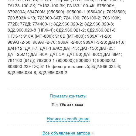
ГА133-100-2К; ГА133-100-3К; ГА133-100-4К; 675900У;
679200А; 694700М (950500); 695000-1 (950400); 702М500;
720.503А Ф/Э; 723900-6АТ; 724.100; 766100-2; 766100К;
772Б; 772Д; 774400-1; 8Д2.966.020-2; 8Д2.966.020-8;
8Д2.966.020-8 (НГЖ-4); 8Д2.966.021-2; 8Д2.966.021-8
НГЖ-4; 918А (МТ-800); 918Б (МТ-800); 989АТ-1-20;
989АТ-2-50; 989АТ-2-70; 989АТ-2-80; 989АТ-3-23; ДАП-1,6;
ДАП-12; ДАП-7; ДАТ-1,6АС; ДАТ-15; ДАТ-150; ДАТ-25;
ДАТ-25М1; ДАТ-40А; ДАТ-5А; ДАТ-80; ДАТ-80С; ДАТ-8М1;
781100 (94Д); 782000-1 (950000); 800600-1; 800600М;
803900-22НГЖ; 811Б фильтр топливный; 8Д2.966.034-6;
8Д2.966.034-8; 8Д2.966.036-2
Показать контакты
79x xxx xxxx
Тел.
Написать сообщение
Все объявления автора