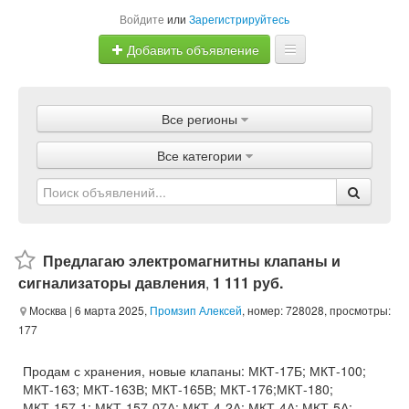
Войдите
или
Зарегистрируйтесь
Добавить объявление
Главная
Все регионы
Объявления
Все категории
Магазины
Услуги
Статьи
Предлагаю электромагнитны клапаны и
сигнализаторы давления
,
1 111 руб.
Москва
| 6 марта 2025,
Промзип Алексей
, номер: 728028, просмотры:
177
Продам с хранения, новые клапаны: МКТ-17Б; МКТ-100;
МКТ-163; МКТ-163В; МКТ-165В; МКТ-176;МКТ-180;
МКТ-157-1; МКТ-157-07А; МКТ-4-2А; МКТ-4А; МКТ-5А;