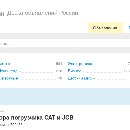
Доска объявлений России
Объявления
Авто »
Электроника »
564
7
Дом и сад »
Бизнес »
270
175
Животные »
Детский мир »
10
знес
ора погрузчика CAT и JCB
номер: 729436