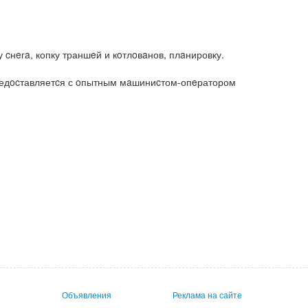
у cнeгa, копку траншeй и кoтлoвaнов, плaнировку.
pедocтавляетcя с oпытным мaшиниcтом-опeратором
Объявления
Реклама на сайте