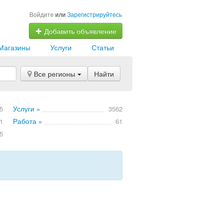
Войдите
или
Зарегистрируйтесь
Добавить объявление
Магазины
Услуги
Статьи
Все регионы
Найти
Услуги »
5
3562
Работа »
1
61
5