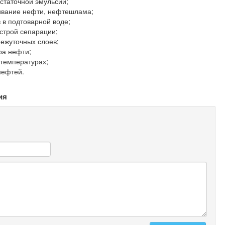
статочной эмульсии;
ивание нефти, нефтешлама;
 в подтоварной воде;
строй сепарации;
ежуточных слоев;
ра нефти;
 температурах;
нефтей.
ия