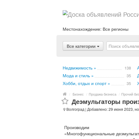
Местонахождение:
Все регионы
Все категории
Недвижимость »
138
Мода и стиль »
35
Хобби, отдых и спорт »
35
/
Бизнес
/
Продажа бизнеса
/
Прочий би
Деэмульгаторы прои
Волгоград
| Добавлено: 29 июня 2023, н
Производим
«Многофункциональные деэмульгато