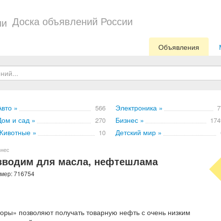
Доска объявлений России
Объявления
Авто »
Электроника »
566
7
Дом и сад »
Бизнес »
270
174
Животные »
Детский мир »
10
знес
зводим для масла, нефтешлама
омер: 716754
ры» позволяют получать товарную нефть с очень низким