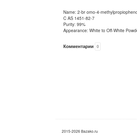
Name: 2-br omo-4-methylpropiophen
C AS 1451-82-7
Purity: 99%
Appearance: White to Off-White Powd
Комментарии
0
2015-2026 Bazako.ru