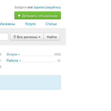
Войдите
или
Зарегистрируйтесь
Добавить объявление
Магазины
Услуги
Статьи
Все регионы
Найти
Услуги »
5
3562
Работа »
1
61
5