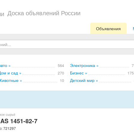
Доска объявлений России
Объявления
Авто »
Электроника »
564
7
Дом и сад »
Бизнес »
270
175
Животные »
Детский мир »
10
кое сырьё
 AS 1451-82-7
р: 721297