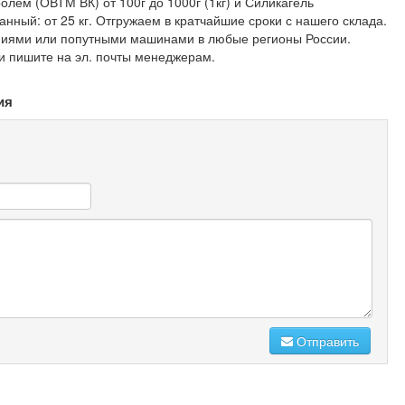
лем (ОВТМ ВК) от 100г до 1000г (1кг) и Силикагель
ный: от 25 кг. Отгружаем в кратчайшие сроки с нашего склада.
иями или попутными машинами в любые регионы России.
 пишите на эл. почты менеджерам.
ия
Отправить