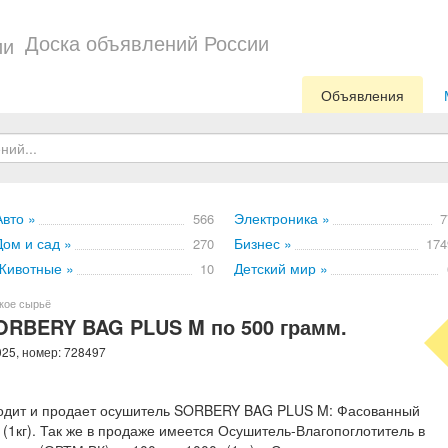
Доска объявлений России
Объявления
Авто »
Электроника »
566
7
Дом и сад »
Бизнес »
270
174
Животные »
Детский мир »
10
кое сырьё
ORBERY BAG PLUS M по 500 грамм.
025, номер: 728497
одит и продает осушитель SORBERY BAG PLUS M: Фасованный
00г (1кг). Так же в продаже имеется Осушитель-Влагопоглотитель в