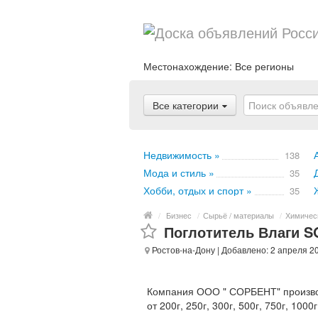
Местонахождение:
Все регионы
Все категории
Недвижимость »
138
Мода и стиль »
35
Хобби, отдых и спорт »
35
/
Бизнес
/
Сырьё / материалы
/
Химичес
Поглотитель Влаги S
Ростов-на-Дону
| Добавлено: 2 апреля 2
Компания ООО " СОРБЕНТ" произв
от 200г, 250г, 300г, 500г, 750г, 10