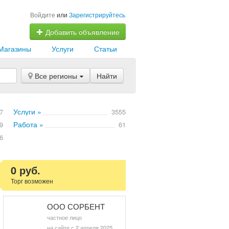
Войдите
или
Зарегистрируйтесь
Добавить объявление
Магазины
Услуги
Статьи
Все регионы
Найти
Услуги »
7
3555
Работа »
9
61
6
0 руб.
Торг возможен
ООО СОРБЕНТ
частное лицо
на сайте с 2 апреля 2025