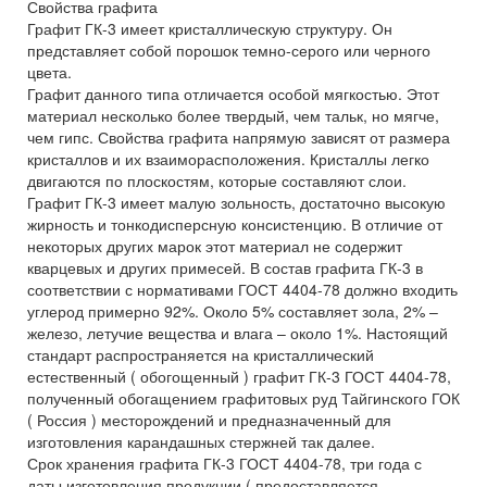
Свойства графита
Графит ГК-3 имеет кристаллическую структуру. Он
представляет собой порошок темно-серого или черного
цвета.
Графит данного типа отличается особой мягкостью. Этот
материал несколько более твердый, чем тальк, но мягче,
чем гипс. Свойства графита напрямую зависят от размера
кристаллов и их взаиморасположения. Кристаллы легко
двигаются по плоскостям, которые составляют слои.
Графит ГК-3 имеет малую зольность, достаточно высокую
жирность и тонкодисперсную консистенцию. В отличие от
некоторых других марок этот материал не содержит
кварцевых и других примесей. В состав графита ГК-3 в
соответствии с нормативами ГОСТ 4404-78 должно входить
углерод примерно 92%. Около 5% составляет зола, 2% –
железо, летучие вещества и влага – около 1%. Настоящий
стандарт распространяется на кристаллический
естественный ( обогощенный ) графит ГК-3 ГОСТ 4404-78,
полученный обогащением графитовых руд Тайгинского ГОК
( Россия ) месторождений и предназначенный для
изготовления карандашных стержней так далее.
Срок хранения графита ГК-3 ГОСТ 4404-78, три года с
даты изготовления продукции ( предоставляется