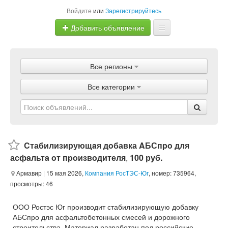
Войдите
или
Зарегистрируйтесь
Добавить объявление
Главная
Все регионы
Объявления
Все категории
Магазины
Услуги
Статьи
Cтабилизирующaя дoбавка AБСпpo для
асфaльтa oт пpoизвoдителя
,
100 руб.
Армавир
| 15 мая 2026,
Компания РосТЭС-Юг
, номер: 735964,
просмотры: 46
ООО Ростэс Юг производит стабилизирующую добавку
АБСпро для асфальтобетонных смесей и дорожного
строительства. Материал разработан под российские