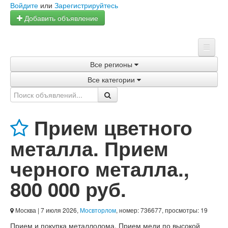
Войдите
или
Зарегистрируйтесь
Добавить объявление
Все регионы
Главная
Все категории
Объявления
Магазины
Прием цветного
Услуги
металла. Прием
Статьи
черного металла.
,
800 000 руб.
Москва
| 7 июля 2026,
Мосвторлом
, номер: 736677, просмотры: 19
Прием и покупка металлолома. Прием меди по высокой