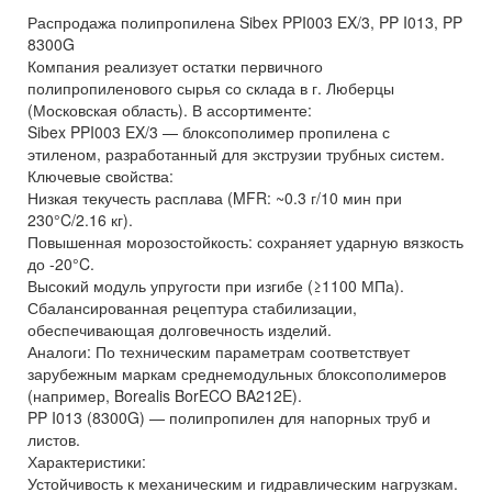
Распродажа полипропилена Sibex PPI003 EX/3, PP I013, PP
8300G
Компания реализует остатки первичного
полипропиленового сырья со склада в г. Люберцы
(Московская область). В ассортименте:
Sibex PPI003 EX/3 — блоксополимер пропилена с
этиленом, разработанный для экструзии трубных систем.
Ключевые свойства:
Низкая текучесть расплава (MFR: ~0.3 г/10 мин при
230°C/2.16 кг).
Повышенная морозостойкость: сохраняет ударную вязкость
до -20°C.
Высокий модуль упругости при изгибе (≥1100 МПа).
Сбалансированная рецептура стабилизации,
обеспечивающая долговечность изделий.
Аналоги: По техническим параметрам соответствует
зарубежным маркам среднемодульных блоксополимеров
(например, Borealis BorECO BA212E).
PP I013 (8300G) — полипропилен для напорных труб и
листов.
Характеристики:
Устойчивость к механическим и гидравлическим нагрузкам.