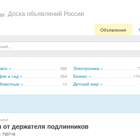
Доска объявлений России
Объявления
Авто »
Электроника »
566
7
Дом и сад »
Бизнес »
264
174
Животные »
Детский мир »
10
сырьё
ы от держателя подлинников
: 730716