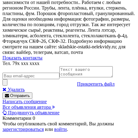
зависимости от нашей потребности.. Работаем с любым
регионом России. Трубы, лента, плёнка, втулки, стержень,
пластины, фум. Порошок фторопластовый, гранулированный.
Для оценки необходима информация: фотографии, размеры,
количества по позициям, город отгрузки. Так же интересует
химическое сырьё, реактивы, реагенты. Лента лэтсар,
элмикатерм, асболента, стеклолента, стеклолакоткань ф-4д.
Фторкаучук СКФ-26, СКФ-32. Подробную информацию
смотрите на нашем сайте: skladskie-ostatki-nelekvidy.ru; для
связи: вайбер, телеграм, ватсап, почта
Показать контакты
Тел.
79x xxx xxxx
Прикрепить файл
Удалить
Отправить
Написать сообщение
Все объявления автора
Продвинуть объявление
Комментарии
0
Чтобы опубликовать свой комментарий, Вы должны
зарегистрироваться
или
войти
.