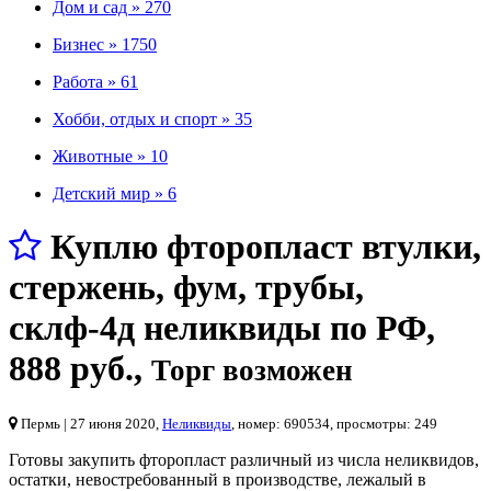
Дом и сад »
270
Бизнес »
1750
Работа »
61
Хобби, отдых и спорт »
35
Животные »
10
Детский мир »
6
Куплю фторопласт втулки,
стержень, фум, трубы,
склф-4д неликвиды по РФ
,
888 руб.
,
Торг возможен
Пермь
| 27 июня 2020,
Неликвиды
, номер: 690534, просмотры: 249
Готовы закупить фторопласт различный из числа неликвидов,
остатки, невостребованный в производстве, лежалый в