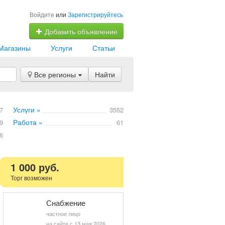
Войдите
или
Зарегистрируйтесь
Добавить объявление
Магазины
Услуги
Статьи
Все регионы
Найти
Услуги »
7
3552
Работа »
9
61
6
1 000 руб.
Торг возможен
Снабжение
частное лицо
на сайте с 13 мая 2026