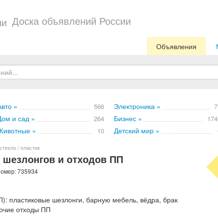
Доска объявлений России
Объявления
Авто »
Электроника »
566
7
Дом и сад »
Бизнес »
264
174
Животные »
Детский мир »
10
 стекло / пластик
 шезлонгов и отходов ПП
номер: 735934
): пластиковые шезлонги, барную мебель, вёдра, брак
рочие отходы ПП