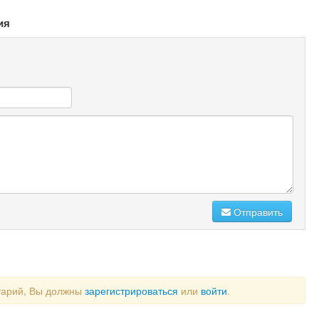
ия
Отправить
тарий, Вы должны
зарегистрироваться
или
войти
.