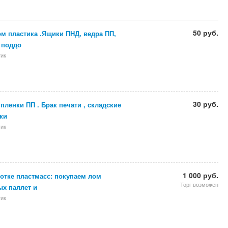
50 руб.
м пластика .Ящики ПНД, ведра ПП,
 поддо
тик
30 руб.
пленки ПП . Брак печати , складские
ки
тик
1 000 руб.
отке пластмасс: покупаем лом
Торг возможен
х паллет и
тик