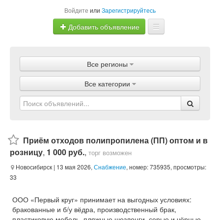
Войдите
или
Зарегистрируйтесь
Добавить объявление
Главная
Все регионы
Объявления
Все категории
Магазины
Услуги
Статьи
Приём отходов полипропилена (ПП) оптом и в
розницу
,
1 000 руб.
,
торг возможен
Новосибирск
| 13 мая 2026,
Снабжение
, номер: 735935, просмотры:
33
ООО «Первый круг» принимает на выгодных условиях:
бракованные и б/у вёдра, производственный брак,
пластиковую мебель, пляжные шезлонги, серые и чёрные