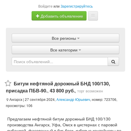
Войдите
или
Зарегистрируйтесь
Добавить объявление
Главная
Все регионы
Объявления
Все категории
Магазины
Услуги
Статьи
Битум нефтяной дорожный БНД 100/130,
присадка ПБВ-90.
,
43 800 руб.
,
торг возможен
Ангарск
| 27 сентября 2024,
Александр Юрьевич
, номер: 723706,
просмотры: 106
Предлагаем нефтяной битум дорожный БНД 100/130
производства Ангарск, Уфа, Омск в цистернах с паровой
рубашкой, фасованный в биг-беги, кубовые контейнеры по