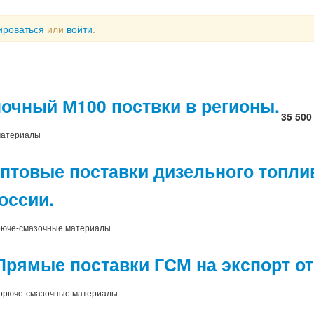
ироваться
или
войти
.
почный М100 поствки в регионы.
35 500
материалы
птовые поставки дизельного топли
оссии.
рюче-смазочные материалы
Прямые поставки ГСМ на экспорт о
орюче-смазочные материалы