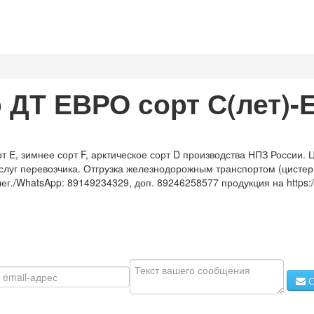
ДТ ЕВРО сорт С(лет)-Е(
т Е, зимнее сорт F, арктическое сорт D производства НПЗ России.
слуг перевозчика. Отгрузка железнодорожным транспортом (цистер
г./WhatsApp: 89149234329, доп. 89246258577 продукция на https://
О