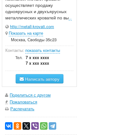
осуществляет продажу
одноярусных и двухъярусных
металлических кроватей по вы
...
http://metall-krovati.com
Показать на карте
Москва, Свободы 35с23
Контакты:
показать контакты
7 x xxx xxxx
Тел.
7 x xxx xxxx
Написать автору
Поделиться с другом
Пожаловаться
Распечатать