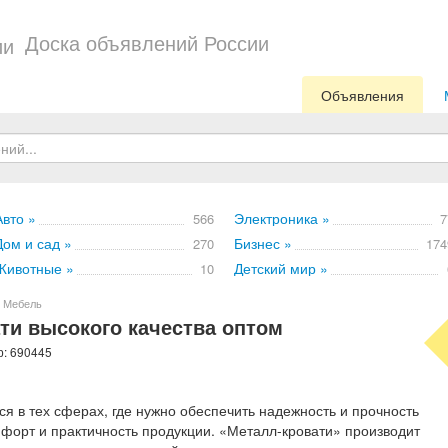
Доска объявлений России
Объявления
Авто »
Электроника »
566
7
Дом и сад »
Бизнес »
270
174
Животные »
Детский мир »
10
Мебель
ти высокого качества оптом
р: 690445
я в тех сферах, где нужно обеспечить надежность и прочность
мфорт и практичность продукции. «Металл-кровати» производит