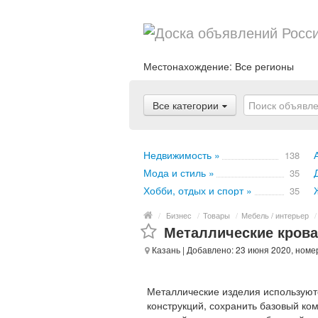
Местонахождение:
Все регионы
Все категории
Недвижимость »
138
Мода и стиль »
35
Хобби, отдых и спорт »
35
/
Бизнес
/
Товары
/
Мебель / интерьер
/
Металлические крова
Казань
| Добавлено: 23 июня 2020, номе
Металлические изделия используютс
конструкций, сохранить базовый ко