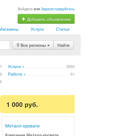
Войдите
или
Зарегистрируйтесь
Добавить объявление
Магазины
Услуги
Статьи
Все регионы
Найти
Услуги »
7
3555
Работа »
9
61
6
1 000 руб.
Металл-кровати
Компания Металл-кровати