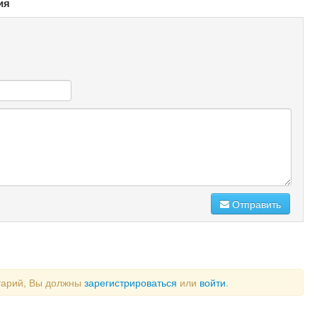
ия
Отправить
тарий, Вы должны
зарегистрироваться
или
войти
.