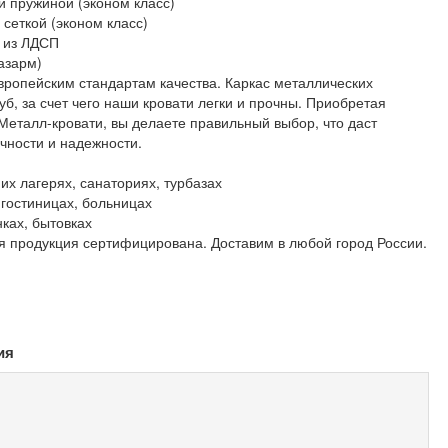
й пружиной (эконом класс)
 сеткой (эконом класс)
й из ЛДСП
азарм)
вропейским стандартам качества. Каркас металлических
уб, за счет чего наши кровати легки и прочны. Приобретая
Металл-кровати, вы делаете правильный выбор, что даст
ечности и надежности.
них лагерях, санаториях, турбазах
 гостиницах, больницах
нках, бытовках
ся продукция сертифицирована. Доставим в любой город России.
ия