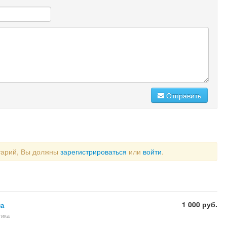
Отправить
тарий, Вы должны
зарегистрироваться
или
войти
.
1 000 руб.
ла
тика