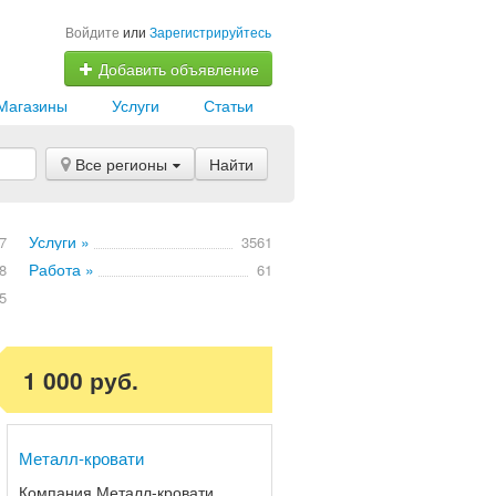
Войдите
или
Зарегистрируйтесь
Добавить объявление
Магазины
Услуги
Статьи
Все регионы
Найти
Услуги »
7
3561
Работа »
8
61
5
1 000 руб.
Металл-кровати
Компания Металл-кровати