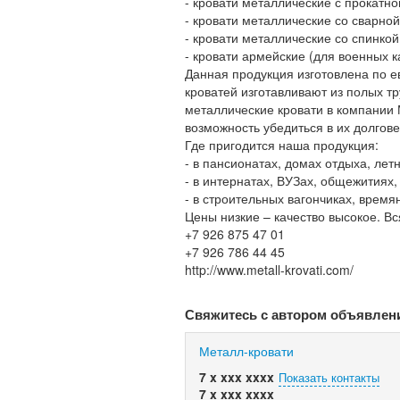
- кровати металлические с прокатно
- кровати металлические со сварной
- кровати металлические со спинко
- кровати армейские (для военных к
Данная продукция изготовлена по е
кроватей изготавливают из полых тр
металлические кровати в компании 
возможность убедиться в их долгов
Где пригодится наша продукция:
- в пансионатах, домах отдыха, лет
- в интернатах, ВУЗах, общежитиях,
- в строительных вагончиках, время
Цены низкие – качество высокое. В
+7 926 875 47 01
+7 926 786 44 45
http://www.metall-krovati.com/
Свяжитесь с автором объявлен
Металл-кровати
7 x xxx xxxx
Показать контакты
7 x xxx xxxx