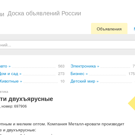
Доска объявлений России
Объявления
Авто »
Электроника »
563
7
Дом и сад »
Бизнес »
273
175
Животные »
Детский мир »
10
втика
ати двухъярусные
, номер: 697906
упным и мелким оптом. Компания Металл-кровати производит
е и двухъярусные: