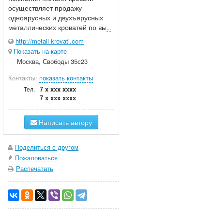
осуществляет продажу
одноярусных и двухъярусных
металлических кроватей по вы
...
http://metall-krovati.com
Показать на карте
Москва, Свободы 35с23
Контакты:
показать контакты
7 x xxx xxxx
Тел.
7 x xxx xxxx
Написать автору
Поделиться с другом
Пожаловаться
Распечатать