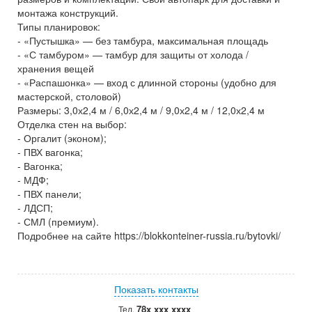
монтажа конструкций.
Типы планировок:
- «Пустышка» — без тамбура, максимальная площадь
- «С тамбуром» — тамбур для защиты от холода /
хранения вещей
- «Распашонка» — вход с длинной стороны (удобно для
мастерской, столовой)
Размеры: 3,0х2,4 м / 6,0х2,4 м / 9,0х2,4 м / 12,0х2,4 м
Отделка стен на выбор:
- Оргалит (эконом);
- ПВХ вагонка;
- Вагонка;
- МДФ;
- ПВХ панели;
- ЛДСП;
- СМЛ (премиум).
Подробнее на сайте https://blokkonteiner-russia.ru/bytovki/
Показать контакты
78x xxx xxxx
Тел.