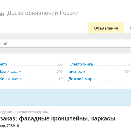
Доска объявлений России
Объявления
Авто »
Электроника »
566
7
Дом и сад »
Бизнес »
270
174
Животные »
Детский мир »
10
родукция
/
Металлоконструкции
 заказ: фасадные кронштейны, каркасы
мер: 728916