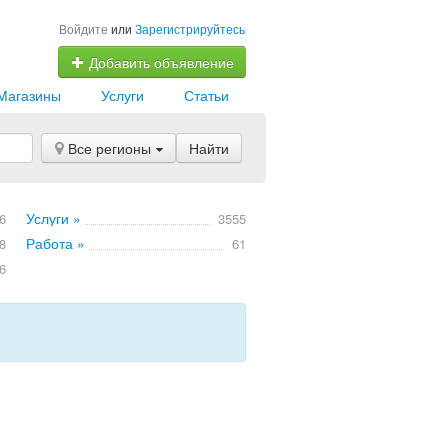
Войдите
или
Зарегистрируйтесь
Добавить объявление
Магазины
Услуги
Статьи
Все регионы
Найти
Услуги »
6
3555
Работа »
8
61
6