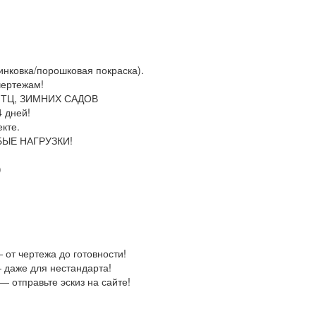
ковка/порошковая покраска).
ертежам!
 ТЦ, ЗИМНИХ САДОВ
 дней!
кте.
БЫЕ НАГРУЗКИ!
)
 чертежа до готовности!
аже для нестандарта!
отправьте эскиз на сайте!