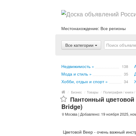
Местонахождение:
Все регионы
Все категории
Недвижимость »
138
Мода и стиль »
35
Хобби, отдых и спорт »
34
/
Бизнес
/
Товары
/
Полиграфия / книги /
Пантонный цветовой 
Bridge)
Москва
| Добавлено: 19 ноября 2025, но
Цветовой Веер - очень важный инст