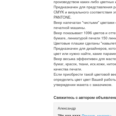
производством каких-либо цветных и
Предназначен для представления р
CMYK и визуального соответствия э
PANTONE.
Веер напечатан "чистыми" цветами 
печатной машины.
Веер показывает 1096 цветов и отт
бумаге, линиатурой печати 150 лин
Цветовые плашки сделаны "навылет"
Предназначен для дизайнеров, кото
цвет или нужно найти, какие парам
Веер весьма эффективен для мастер
бумаг, красок, ткани, иск.кожи, нит
качества печати.
Если приобрести такой цветовой вее
определить цвет цвет Вашей работы
утверждении макета с заказчиком.
Свяжитесь с автором объявлен
Александр
79x xxx xxxx
Показать контакты