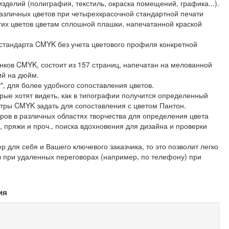
зделий (полиграфия, текстиль, окраска помещений, графика...).
азличных цветов при четырехкрасочной стандартной печати
тих цветов цветам сплошной плашки, напечатанной краской
стандарта CMYK без учета цветового профиля конкретной
енков CMYK, состоит из 157 страниц, напечатан на мелованной
ий на дюйм.
, для более удобного сопоставления цветов.
рые хотят видеть, как в типографии получится определенный
етры CMYK задать для сопоставления с цветом Пантон.
ов в различных областях творчества для определения цвета
ок, пряжи и проч., поиска вдохновения для дизайна и проверки
р для себя и Вашего ключевого заказчика, то это позволит легко
 при удаленных переговорах (например, по телефону) при
ия