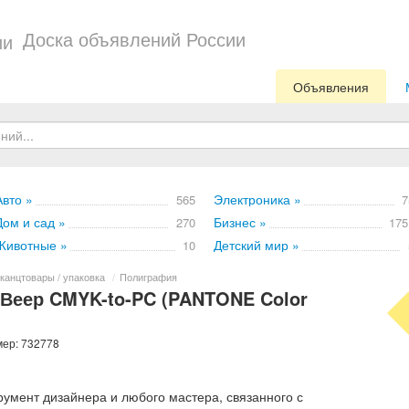
Доска объявлений России
Объявления
Авто »
Электроника »
565
7
Дом и сад »
Бизнес »
270
175
Животные »
Детский мир »
10
 канцтовары / упаковка
/
Полиграфия
Веер CMYK-to-PC (PANTONE Color
мер: 732778
румент дизайнера и любого мастера, связанного с