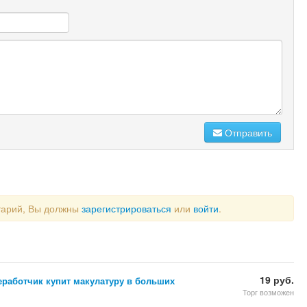
Отправить
тарий, Вы должны
зарегистрироваться
или
войти
.
19 руб.
еработчик купит макулатуру в больших
Торг возможен