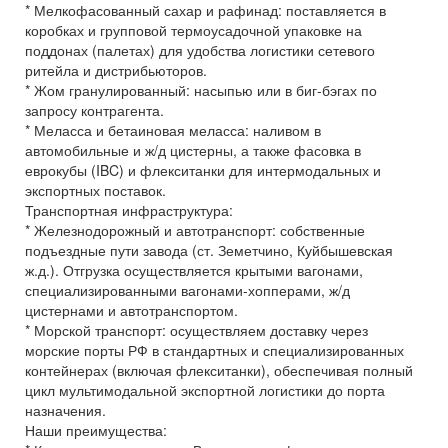
* Мелкофасованный сахар и рафинад: поставляется в
коробках и групповой термоусадочной упаковке на
поддонах (палетах) для удобства логистики сетевого
ритейла и дистрибьюторов.
* Жом гранулированный: насыпью или в биг-бэгах по
запросу контрагента.
* Меласса и бетаиновая меласса: наливом в
автомобильные и ж/д цистерны, а также фасовка в
еврокубы (IBC) и флекситанки для интермодальных и
экспортных поставок.
Транспортная инфраструктура:
* Железнодорожный и автотранспорт: собственные
подъездные пути завода (ст. Земетчино, Куйбышевская
ж.д.). Отгрузка осуществляется крытыми вагонами,
специализированными вагонами-хопперами, ж/д
цистернами и автотранспортом.
* Морской транспорт: осуществляем доставку через
морские порты РФ в стандартных и специализированных
контейнерах (включая флекситанки), обеспечивая полный
цикл мультимодальной экспортной логистики до порта
назначения.
Наши преимущества: