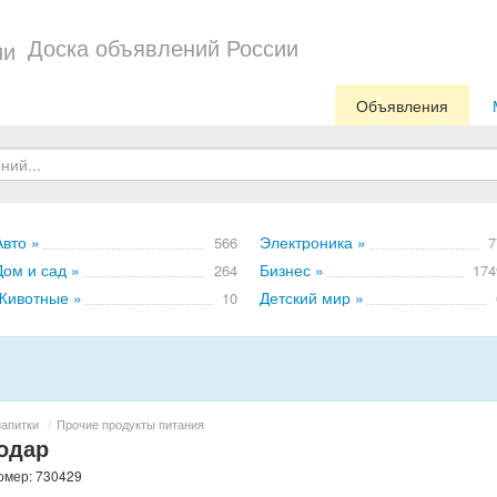
Доска объявлений России
Объявления
Авто »
Электроника »
566
7
Дом и сад »
Бизнес »
264
174
Животные »
Детский мир »
10
напитки
/
Прочие продукты питания
одар
номер: 730429