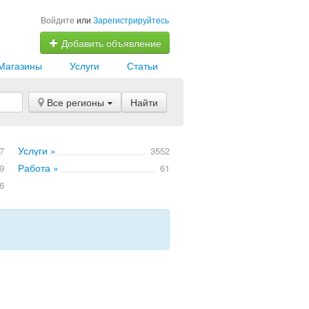
Войдите
или
Зарегистрируйтесь
Добавить объявление
Магазины
Услуги
Статьи
Все регионы
Найти
Услуги »
7
3552
Работа »
9
61
6