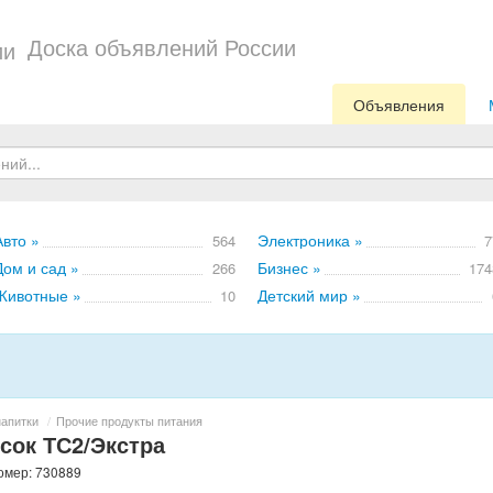
Доска объявлений России
Объявления
Авто »
Электроника »
564
7
Дом и сад »
Бизнес »
266
174
Животные »
Детский мир »
10
напитки
/
Прочие продукты питания
сок ТС2/Экстра
номер: 730889