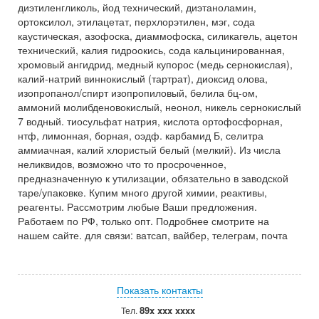
диэтиленгликоль, йод технический, диэтаноламин,
ортоксилол, этилацетат, перхлорэтилен, мэг, сода
каустическая, азофоска, диаммофоска, силикагель, ацетон
технический, калия гидроокись, сода кальцинированная,
хромовый ангидрид, медный купорос (медь сернокислая),
калий-натрий виннокислый (тартрат), диоксид олова,
изопропанол/спирт изопропиловый, белила бц-ом,
аммоний молибденовокислый, неонол, никель сернокислый
7 водный. тиосульфат натрия, кислота ортофосфорная,
нтф, лимонная, борная, оэдф. карбамид Б, селитра
аммиачная, калий хлористый белый (мелкий). Из числа
неликвидов, возможно что то просроченное,
предназначенную к утилизации, обязательно в заводской
таре/упаковке. Купим много другой химии, реактивы,
реагенты. Рассмотрим любые Ваши предложения.
Работаем по РФ, только опт. Подробнее смотрите на
нашем сайте. для связи: ватсап, вайбер, телеграм, почта
Показать контакты
89x xxx xxxx
Тел.