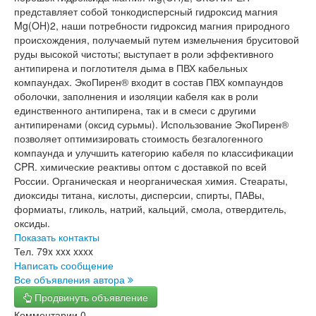
представляет собой тонкодисперсный гидроксид магния
Mg(OH)2, наши потребности гидроксид магния природного
происхождения, получаемый путем измельчения бруситовой
руды высокой чистоты; выступает в роли эффективного
антипирена и поглотителя дыма в ПВХ кабельных
компаундах. ЭкоПирен® входит в состав ПВХ компаундов
оболочки, заполнения и изоляции кабеля как в роли
единственного антипирена, так и в смеси с другими
антипиренами (оксид сурьмы). Использование ЭкоПирен®
позволяет оптимизировать стоимость безгалогенного
компаунда и улучшить категорию кабеля по классификации
CPR. химические реактивы оптом с доставкой по всей
России. Органическая и неорганическая химия. Стеараты,
диоксиды титана, кислоты, дисперсии, спирты, ПАВы,
формиаты, гликоль, натрий, кальций, смола, отвердитель,
оксиды.
Показать контакты
Тел.
79x xxx xxxx
Написать сообщение
Все объявления автора
Продвинуть объявление
Комментарии
0