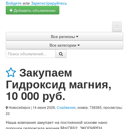
Войдите
или
Зарегистрируйтесь
Добавить объявление
Все регионы
Главная
Все категории
Объявления
Магазины
Закупаем
Услуги
Гидроксид магния
,
Статьи
10 000 руб.
Новосибирск
| 14 июня 2026,
Снабжение
, номер: 736365, просмотры:
22
Наша компания закупает на постоянной основе нано
порошок гидроксида магния Mg(OH)2, ЭКОПИРЕН