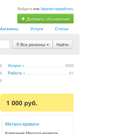
Войдите
или
Зарегистрируйтесь
Добавить объявление
Магазины
Услуги
Статьи
Все регионы
Найти
Услуги »
6
3555
Работа »
8
61
6
1 000 руб.
Металл-кровати
Компания Металл-кровати