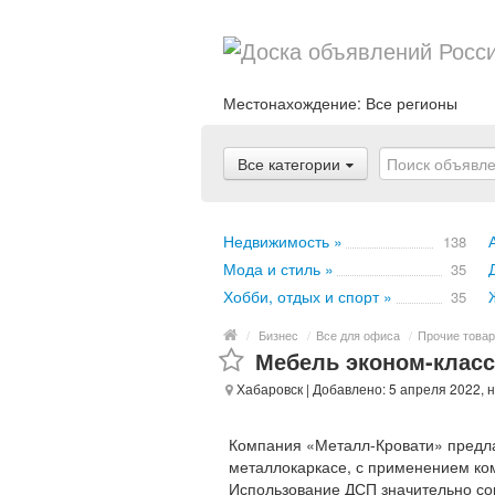
Местонахождение:
Все регионы
Все категории
Недвижимость »
138
Мода и стиль »
35
Хобби, отдых и спорт »
35
/
Бизнес
/
Все для офиса
/
Прочие това
Мебель эконом-класс
Хабаровск
| Добавлено: 5 апреля 2022, 
Компания «Металл-Кровати» предла
металлокаркасе, с применением ко
Использование ДСП значительно сок