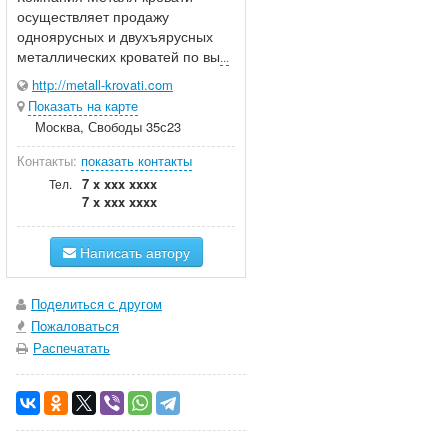
осуществляет продажу
одноярусных и двухъярусных
металлических кроватей по вы
...
http://metall-krovati.com
Показать на карте
Москва, Свободы 35с23
Контакты:
показать контакты
7 x xxx xxxx
Тел.
7 x xxx xxxx
Написать автору
Поделиться с другом
Пожаловаться
Распечатать