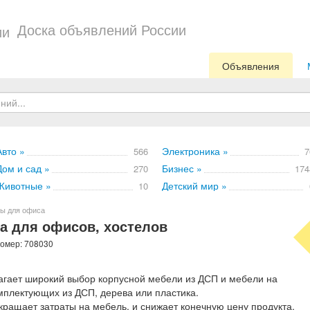
Доска объявлений России
Объявления
Авто »
Электроника »
566
7
Дом и сад »
Бизнес »
270
174
Животные »
Детский мир »
10
ры для офиса
а для офисов, хостелов
номер: 708030
гает широкий выбор корпусной мебели из ДСП и мебели на
мплектующих из ДСП, дерева или пластика.
ращает затраты на мебель, и снижает конечную цену продукта.