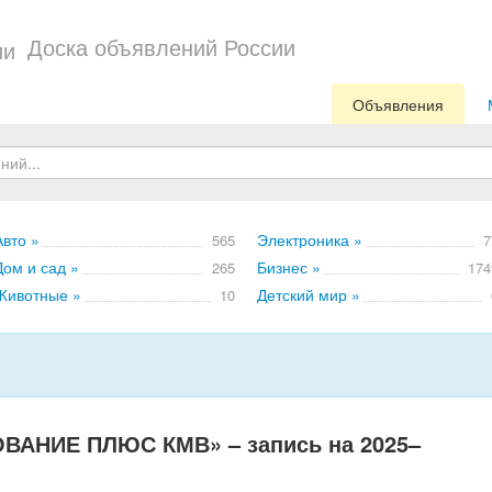
Доска объявлений России
Объявления
Авто »
Электроника »
565
7
Дом и сад »
Бизнес »
265
174
Животные »
Детский мир »
10
ВАНИЕ ПЛЮС КМВ» – запись на 2025–