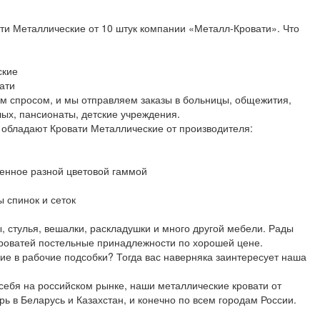
ти Металлические от 10 штук компании «Металл-Кровати». Что
ские
ати
м спросом, и мы отправляем заказы в больницы, общежития,
лых, пансионаты, детские учреждения.
 обладают Кровати Металлические от производителя:
ленное разной цветовой гаммой
 спинок и сеток
 стулья, вешалки, раскладушки и много другой мебели. Рады
кроватей постельные принадлежности по хорошей цене.
е в рабочие подсобки? Тогда вас наверняка заинтересует наша
ебя на российском рынке, наши металлические кровати от
ь в Беларусь и Казахстан, и конечно по всем городам России.