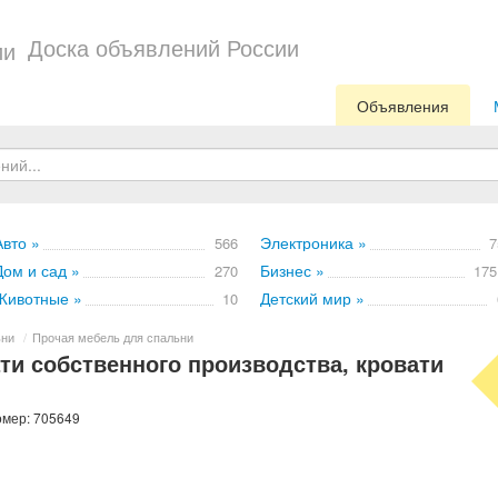
Доска объявлений России
Объявления
Авто »
Электроника »
566
7
Дом и сад »
Бизнес »
270
175
Животные »
Детский мир »
10
ьни
/
Прочая мебель для спальни
ти собственного производства, кровати
омер: 705649