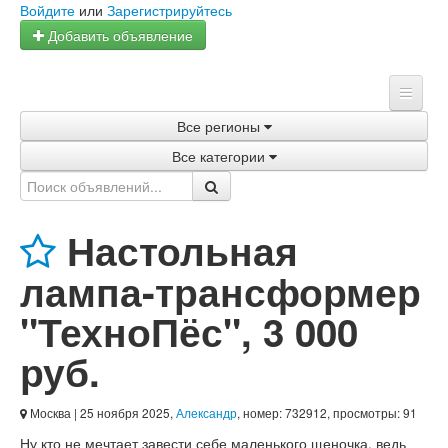
Войдите
или
Зарегистрируйтесь
Добавить объявление
Все регионы
Главная
Все категории
Объявления
Магазины
Настольная
Услуги
лампа-трансформер
Статьи
"ТехноПёс"
,
3 000
руб.
Москва
| 25 ноября 2025,
Александр
, номер: 732912, просмотры: 91
Ну кто не мечтает завести себе маленького щеночка, ведь