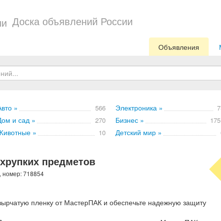
Доска объявлений России
Объявления
Авто »
Электроника »
566
7
Дом и сад »
Бизнес »
270
175
Животные »
Детский мир »
10
 хрупких предметов
, номер: 718854
зырчатую пленку от МастерПАК и обеспечьте надежную защиту