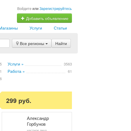
Войдите
или
Зарегистрируйтесь
Добавить объявление
Магазины
Услуги
Статьи
Все регионы
Найти
Услуги »
5
3563
Работа »
1
61
6
299 руб.
Александр
Горбунов
частное лицо