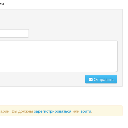
ия
Отправить
тарий, Вы должны
зарегистрироваться
или
войти
.