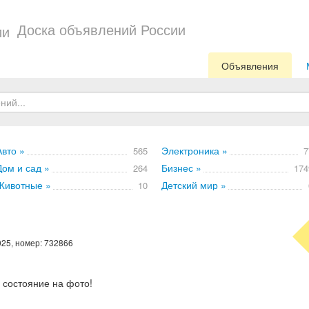
Доска объявлений России
Объявления
Авто »
Электроника »
565
7
Дом и сад »
Бизнес »
264
174
Животные »
Детский мир »
10
025, номер: 732866
 состояние на фото!