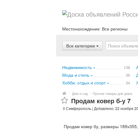
Местонахождение:
Все регионы
Все категории
Недвижимость »
138
Мода и стиль »
36
Хобби, отдых и спорт »
34
/
Дом и сад
/
Прочие товары для дома
Продам ковер б-у 7
Симферополь
| Добавлено: 22 ноября 2
Продам ковер бу, размеры 189х355,