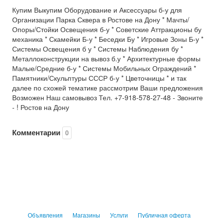
Купим Выкупим Оборудование и Аксессуары б-у для
Организации Парка Сквера в Ростове на Дону * Мачты/
Опоры/Стойки Освещения б-у * Советские Аттракционы бу
механика * Скамейки Б-у * Беседки Бу * Игровые Зоны Б-у *
Системы Освещения б у * Системы Наблюдения бу *
Металлоконструкции на вывоз б.у * Архитектурные формы
Малые/Средние б-у * Системы Мобильных Ограждений *
Памятники/Скульптуры СССР б-у * Цветочницы * и так
далее по схожей тематике рассмотрим Ваши предложения
Возможен Наш самовывоз Тел. +7-918-578-27-48 - Звоните
- ! Ростов на Дону
Комментарии
0
Объявления
Магазины
Услуги
Публичная оферта