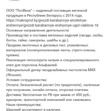
ООО "ПолВека" – надежный поставщик метизной
продукции в Республике Беларусь с 2014 года.
https://makroprof.by/gvozdi-barabannye-stroitelnye-
ershennye/gvozdi-barabannye-ershyonye-ugol-naklona-16
Основные направления деятельности:
Производство и поставка метизных изделий (гвозди, скобы,
болты, гайки, саморезы, шайбы и др.).
Продажа ленточных и дисковых пил, упаковочных
материалов (полипропиленовая лента, стретч-пленка,
пряжки).
Реализация гипохлорита натрия и специализированного
клея для поролона Альфаклей.
Официальный дилер гвоздезабивных пистолетов MAX
(Япония).
Условия сотрудничества:
Оплата: безналичный расчет (по предоплате), наличные
при получении, онлайн-оплата, отсрочка платежа.
Доставка: бесплатная по РБ при заказе от 450 руб.,
курьером, транспортной компанией или самовывоз.
Наши преимущества:
Широкий ассортимент в наличии.