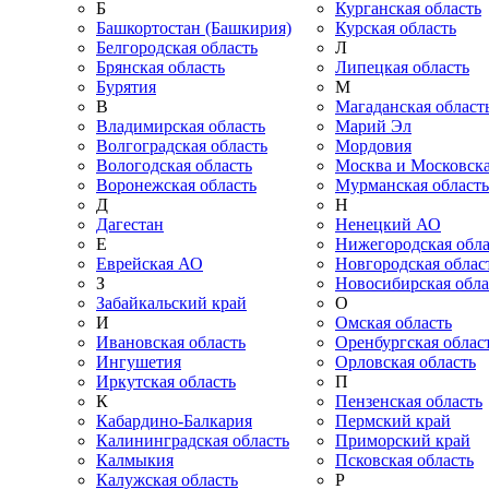
Б
Курганская область
Башкортостан (Башкирия)
Курская область
Белгородская область
Л
Брянская область
Липецкая область
Бурятия
М
В
Магаданская област
Владимирская область
Марий Эл
Волгоградская область
Мордовия
Вологодская область
Москва и Московска
Воронежская область
Мурманская область
Д
Н
Дагестан
Ненецкий АО
Е
Нижегородская обла
Еврейская АО
Новгородская облас
З
Новосибирская обла
Забайкальский край
О
И
Омская область
Ивановская область
Оренбургская облас
Ингушетия
Орловская область
Иркутская область
П
К
Пензенская область
Кабардино-Балкария
Пермский край
Калининградская область
Приморский край
Калмыкия
Псковская область
Калужская область
Р