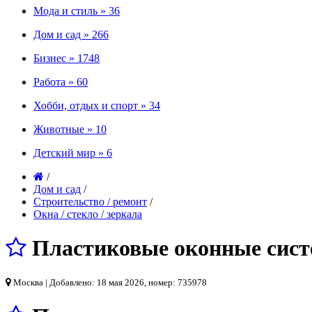
Мода и стиль »
36
Дом и сад »
266
Бизнес »
1748
Работа »
60
Хобби, отдых и спорт »
34
Животные »
10
Детский мир »
6
/
Дом и сад
/
Строительство / ремонт
/
Окна / стеклo / зеркала
Пластиковые оконные сист
Москва
| Добавлено: 18 мая 2026, номер: 735978