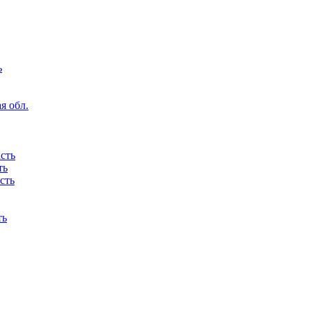
ь
я обл.
сть
ть
сть
ть