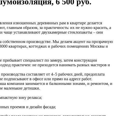
 шумоизоляция
,
6 500 руб.
вления изношенных деревянных рам в квартире делается
, главным образом, за практичность: их не нужно красить, а
ми чаще устанавливают двухкамерные стеклопакеты – они
а собственном производстве. Мы делаем акцент на прозрачную
 3000 квартирах, коттеджах и рабочих помещениях Москвы и
е прибывает специалист по замеру, затем конструкции
одход практичен: не приходится нанимать разных мастеров и
производства составляет от 4–5 рабочих дней, предоплата
ие подписывают в офисе или прямо на адресе работ.
аша компания занимается и балконными зонами, и ремонтом, и
ре маленькие детишки.
мпактную зону релакса;
нных проемов и дизайн фасада;