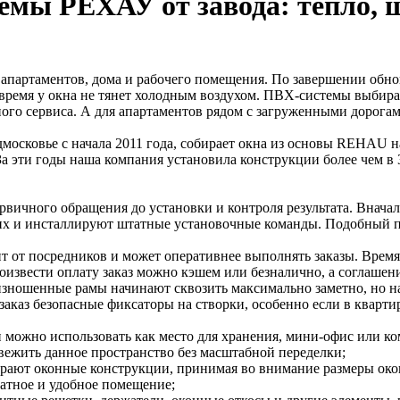
емы РЕХАУ от завода: тепло,
партаментов, дома и рабочего помещения. По завершении обно
время у окна не тянет холодным воздухом. ПВХ-системы выбирают
ого сервиса. А для апартаментов рядом с загруженными дорога
осковье с начала 2011 года, собирает окна из основы REHAU н
За эти годы наша компания установила конструкции более чем в
вичного обращения до установки и контроля результата. Вначал
 их и инсталлируют штатные установочные команды. Подобный п
т от посредников и может оперативнее выполнять заказы. Время 
роизвести оплату заказ можно кэшем или безналично, а соглашен
 изношенные рамы начинают сквозить максимально заметно, но н
аказ безопасные фиксаторы на створки, особенно если в кварти
н можно использовать как место для хранения, мини-офис или ко
вежить данное пространство без масштабной переделки;
рают оконные конструкции, принимая во внимание размеры око
ратное и удобное помещение;