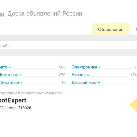
Доска объявлений России
Объявления
Авто »
Электроника »
566
7
Дом и сад »
Бизнес »
270
174
Животные »
Детский мир »
10
тделочные и облицовочные материалы
ofExpert
23, номер: 718028