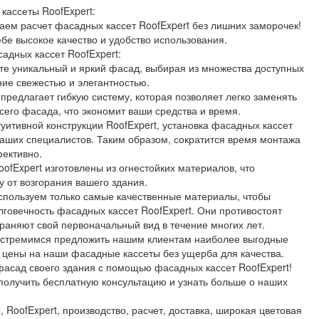
кассеты RoofExpert:
аем расчет фасадных кассет RoofExpert без лишних заморочек!
ебе высокое качество и удобство использования.
дных кассет RoofExpert:
те уникальный и яркий фасад, выбирая из множества доступных
ние свежестью и элегантностью.
предлагает гибкую систему, которая позволяет легко заменять
сего фасада, что экономит ваши средства и время.
уитивной конструкции RoofExpert, установка фасадных кассет
 ваших специалистов. Таким образом, сократится время монтажа
фективно.
ofExpert изготовлены из огнестойких материалов, что
у от возгорания вашего здания.
используем только самые качественные материалы, чтобы
лговечность фасадных кассет RoofExpert. Они противостоят
раняют свой первоначальный вид в течение многих лет.
мы стремимся предложить нашим клиентам наиболее выгодные
 цены на наши фасадные кассеты без ущерба для качества.
фасад своего здания с помощью фасадных кассет RoofExpert!
получить бесплатную консультацию и узнать больше о наших
RoofExpert, производство, расчет, доставка, широкая цветовая