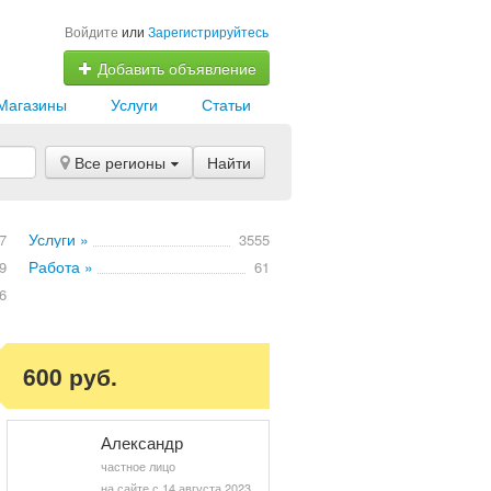
Войдите
или
Зарегистрируйтесь
Добавить объявление
Магазины
Услуги
Статьи
Все регионы
Найти
Услуги »
7
3555
Работа »
9
61
6
600 руб.
Александр
частное лицо
на сайте с 14 августа 2023