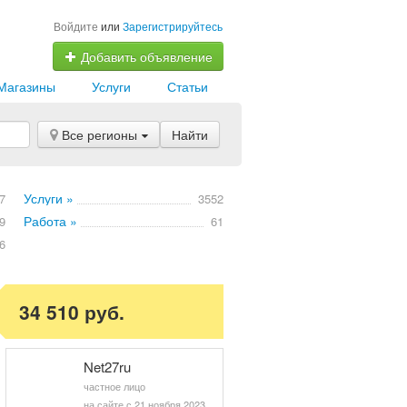
Войдите
или
Зарегистрируйтесь
Добавить объявление
Магазины
Услуги
Статьи
Все регионы
Найти
Услуги »
7
3552
Работа »
9
61
6
34 510 руб.
Net27ru
частное лицо
на сайте с 21 ноября 2023