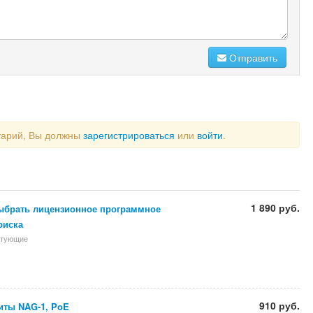
Отправить
тарий, Вы должны
зарегистрироваться
или
войти
.
1 890 руб.
ыбрать лицензионное программное
риска
ктующие
910 руб.
иты NAG-1, PoE