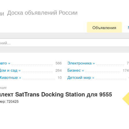
Доска объявлений России
Объявления
Авто »
Электроника »
566
7
Дом и сад »
Бизнес »
264
174
Животные »
Детский мир »
10
ющие
кт SatTrans Docking Station для 9555
мер: 720425