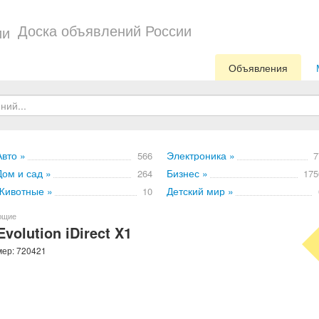
Доска объявлений России
Объявления
Авто »
Электроника »
566
7
Дом и сад »
Бизнес »
264
175
Животные »
Детский мир »
10
ющие
olution iDirect X1
мер: 720421