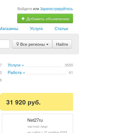
Войдите
или
Зарегистрируйтесь
Добавить объявление
Магазины
Услуги
Статьи
Все регионы
Найти
Услуги »
7
3555
Работа »
0
61
6
31 920 руб.
Net27ru
частное лицо
на сайте с 21 ноября 2023