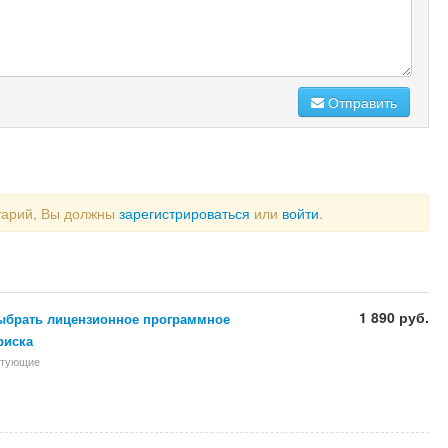
Отправить
тарий, Вы должны
зарегистрироваться
или
войти
.
1 890 руб.
ыбрать лицензионное программное
риска
ктующие