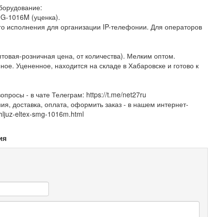
борудование:
G-1016M (уценка).
го исполнения для организации IP-телефонии. Для операторов
оптовая-розничная цена, от количества). Мелким оптом.
ое. Уцененное, находится на складе в Хабаровске и готово к
росы - в чате Телеграм: https://t.me/net27ru
я, доставка, оплата, оформить заказ - в нашем интернет-
shljuz-eltex-smg-1016m.html
ия