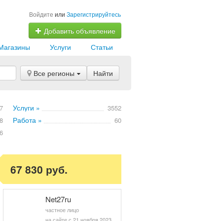
Войдите
или
Зарегистрируйтесь
Добавить объявление
Магазины
Услуги
Статьи
Все регионы
Найти
Услуги »
7
3552
Работа »
8
60
6
67 830 руб.
Net27ru
частное лицо
на сайте с 21 ноября 2023