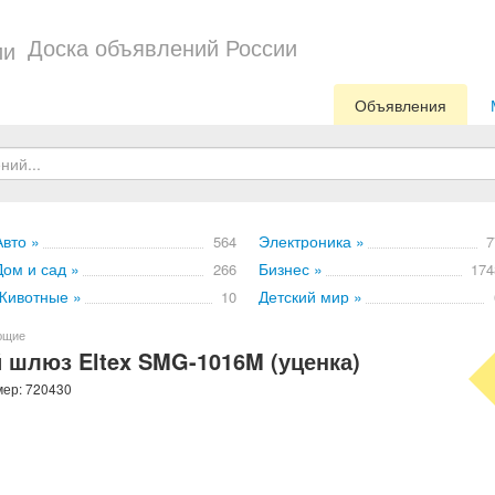
Доска объявлений России
Объявления
Авто »
Электроника »
564
7
Дом и сад »
Бизнес »
266
174
Животные »
Детский мир »
10
ющие
 шлюз Eltex SMG-1016M (уценка)
мер: 720430