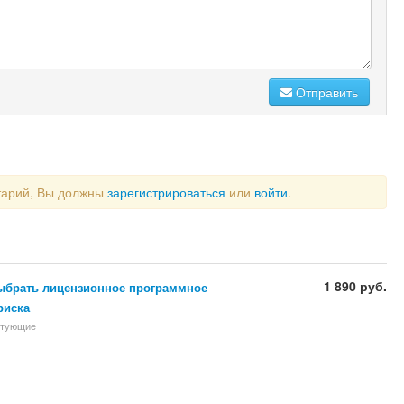
Отправить
тарий, Вы должны
зарегистрироваться
или
войти
.
1 890 руб.
ыбрать лицензионное программное
риска
ктующие