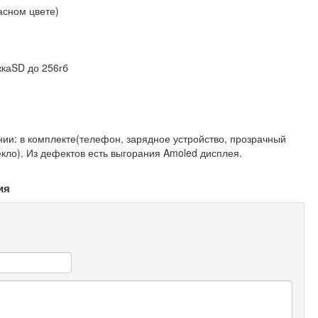
асном цвете)
жкаSD до 256гб
ии: в комплекте(телефон, зарядное устройство, прозрачный
екло). Из дефектов есть выгорания Amoled дисплея.
ия