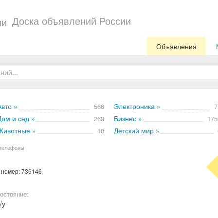
Доска объявлений России
Объявления
Авто »
Электроника »
566
7
Дом и сад »
Бизнес »
269
175
Животные »
Детский мир »
10
телефоны
, номер: 736146
остояние:
/у