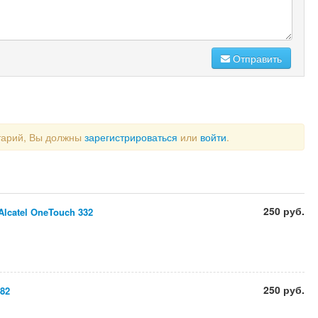
Отправить
тарий, Вы должны
зарегистрироваться
или
войти
.
250 руб.
lcatel OneTouch 332
250 руб.
182