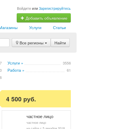
Войдите
или
Зарегистрируйтесь
Добавить объявление
Магазины
Услуги
Статьи
Все регионы
Найти
Услуги »
7
3556
Работа »
0
61
6
4 500 руб.
частное лицо
частное лицо
на сайте с 5 декабря 2018