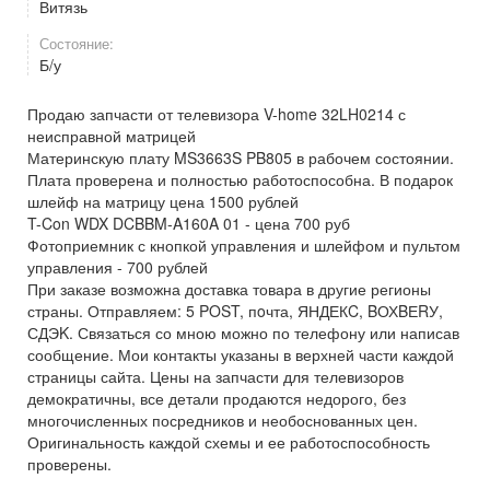
Витязь
Состояние:
Б/у
Продаю запчасти от телевизора V-home 32LH0214 с
неисправной матрицей
Материнскую плату MS3663S PB805 в рабочем состоянии.
Плата проверена и полностью работоспособна. В подарок
шлейф на матрицу цена 1500 рублей
T-Con WDX DCBBM-A160A 01 - цена 700 руб
Фотоприемник с кнопкой управления и шлейфом и пультом
управления - 700 рублей
При заказе возможна доставка товара в другие регионы
страны. Отправляем: 5 POST, пoчта, ЯНДЕКC, BОХBЕRУ,
СДЭK. Связаться со мною можно по телефону или написав
сообщение. Мои контакты указаны в верхней части каждой
страницы сайта. Цены на запчасти для телевизоров
демократичны, все детали продаются недорого, без
многочисленных посредников и необоснованных цен.
Оригинальность каждой схемы и ее работоспособность
проверены.