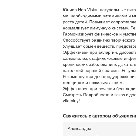
Юниор Нео Vision натуральные вит
ми, необходимыми витаминами и ми
роста детей. Повышает сопротивля
нормализует иммунную систему. Рег
Гармонизирует физическое и умстве
Способствует развитию творческого
Улучшает обмен веществ, предотвр
Эффективен при аллергии, дисбакте
салмонелез, стафилококовые инфекц
хронических заболеваниях дыхатель
патологий нервной системы. Резуль
Рекомендуется для предупреждения
женщинам и пожилым людям.
Эффективен при лечении бесплодия
Смотреть Подробности и заказ с доста
vitaminy/
Свяжитесь с автором объявлен
Александра