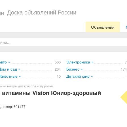
Доска объявлений России
Объявления
Авто »
Электроника »
566
7
Дом и сад »
Бизнес »
264
174
Животные »
Детский мир »
10
чие товары для красоты и здоровья
е витамины Vision Юниор-здоровый
, номер: 691477