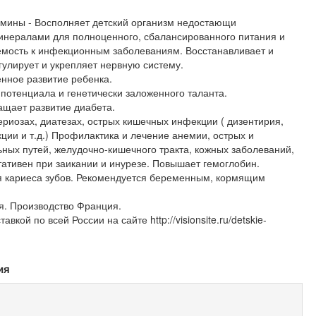
амины - Восполняет детский организм недостающи
нералами для полноценного, сбалансированного питания и
емость к инфекционным заболеваниям. Восстанавливает и
улирует и укрепляет нервную систему.
нное развитие ребенка.
 потенциала и генетически заложенного таланта.
ащает развитие диабета.
риозах, диатезах, острых кишечных инфекции ( дизентирия,
ии и т.д.) Профилактика и лечение анемии, острых и
ных путей, желудочно-кишечного тракта, кожных заболеваний,
тативен при заикании и инурезе. Повышает гемоглобин.
 кариеса зубов. Рекомендуется беременным, кормящим
. Производство Франция.
вкой по всей России на сайте http://visionsite.ru/detskie-
ия