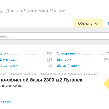
Доска объявлений России
Объявления
Авто »
Электроника »
566
7
Дом и сад »
Бизнес »
264
174
Животные »
Детский мир »
10
мость
/
Продажа помещений
/
Продажа помещений свободного назначения
о-офисной базы 2300 м2 Луганск
6, номер: 736182
на карте