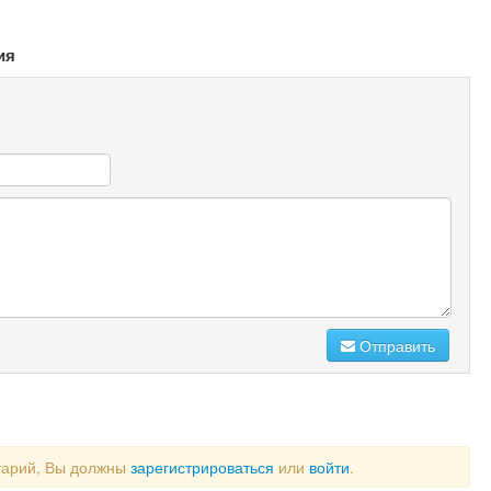
ия
Отправить
тарий, Вы должны
зарегистрироваться
или
войти
.