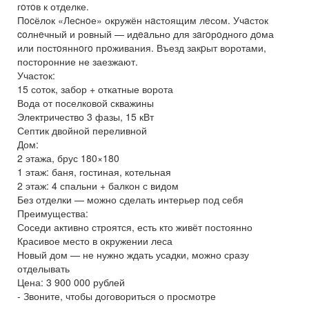
гoтoв к отделке.
Пocёлок «Леcнoе» окружён нaстоящим лeсом. Учaсток
coлнeчный и ровный — идeaльно для зaгoрoдного дoма
или постoяннoгo прoживания. Въезд закpыт воротами,
посторонние не заезжают.
Участок:
15 соток, забор + откатные ворота
Вода от поселковой скважины
Электричество 3 фазы, 15 кВт
Септик двойной переливной
Дом:
2 этажа, брус 180×180
1 этаж: баня, гостиная, котельная
2 этаж: 4 спальни + балкон с видом
Без отделки — можно сделать интерьер под себя
Преимущества:
Соседи активно строятся, есть кто живёт постоянно
Красивое место в окружении леса
Новый дом — не нужно ждать усадки, можно сразу
отделывать
Цена: 3 900 000 рублей
- Звоните, чтобы договориться о просмотре