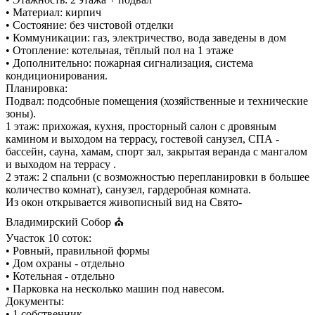
• Материал: кирпич
• Состояние: без чистовой отделки
• Коммуникации: газ, электричество, вода заведены в дом
• Отопление: котельная, тёплый пол на 1 этаже
• Дополнительно: пожарная сигнализация, система
кондиционирования.
Планировка:
Подвал: подсобные помещения (хозяйственные и технические
зоны).
1 этаж: прихожая, кухня, просторный салон с дровяным
камином и выходом на террасу, гостевой санузел, СПА -
бассейн, сауна, хамам, спорт зал, закрытая веранда с мангалом
и выходом на террасу .
2 этаж: 2 спальни (с возможностью перепланировки в большее
количество комнат), санузел, гардеробная комната.
Из окон открывается живописный вид на Свято-
Владимирский Собор ⛪️
Участок 10 соток:
• Ровный, правильной формы
• Дом охраны - отдельно
• Котельная - отдельно
• Парковка на несколько машин под навесом.
Документы:
• 1 собственник