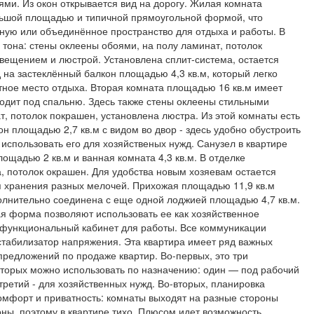
ями. Из окон открывается вид на дорогу. Жилая комната
льшой площадью и типичной прямоугольной формой, что
тиную или объединённое пространство для отдыха и работы. В
тона: стены оклеены обоями, на полу ламинат, потолок
вещением и люстрой. Установлена сплит-система, остается
 на застеклённый балкон площадью 4,3 кв.м, который легко
тное место отдыха. Вторая комната площадью 16 кв.м имеет
одит под спальню. Здесь также стены оклеены стильными
, потолок покрашен, установлена люстра. Из этой комнаты есть
н площадью 2,7 кв.м с видом во двор - здесь удобно обустроить
использовать его для хозяйственых нужд. Санузел в квартире
ощадью 2 кв.м и ванная комната 4,3 кв.м. В отделке
а, потолок окрашен. Для удобства новым хозяевам остается
 хранения разных мелочей. Прихожая площадью 11,9 кв.м
лнительно соединена с еще одной лоджией площадью 4,7 кв.м.
я форма позволяют использовать ее как хозяйственное
 функциональный кабинет для работы. Все коммуникации
стабилизатор напряжения. Эта квартира имеет ряд важных
предложений по продаже квартир. Во-первых, это три
оторых можно использовать по назначению: один — под рабочий
 третий - для хозяйственных нужд. Во-вторых, планировка
омфорт и приватность: комнаты выходят на разные стороны
оны, поэтому в квартире тихо. Плюсом идет возможность