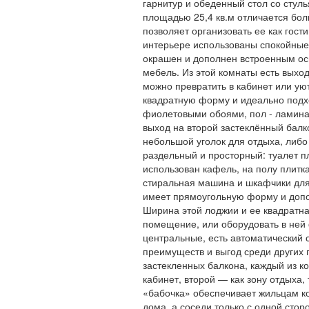
гарнитур и обеденный стол со стуль
площадью 25,4 кв.м отличается бо
позволяет организовать ее как гос
интерьере использованы спокойные 
окрашен и дополнен встроенным ос
мебель. Из этой комнаты есть выход
можно превратить в кабинет или ую
квадратную форму и идеально подх
фиолетовыми обоями, пол - ламинат
выход на второй застеклённый балко
небольшой уголок для отдыха, либо 
раздельный и просторный: туалет пл
использован кафель, на полу плитк
стиральная машина и шкафчики для
имеет прямоугольную форму и допо
Ширина этой лоджии и ее квадратна
помещение, или оборудовать в ней
центральные, есть автоматический 
преимуществ и выгод среди других 
застекленных балкона, каждый из к
кабинет, второй — как зону отдыха,
«бабочка» обеспечивает жильцам к
дома, а соседи только с одной стор