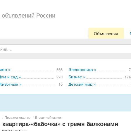
 объявлений России
Объявления
Авто »
Электроника »
566
7
Дом и сад »
Бизнес »
270
174
Животные »
Детский мир »
10
/
Продажа квартир
/
Вторичный рынок
 квартира-«бабочка» с тремя балконами
, номер: 731608