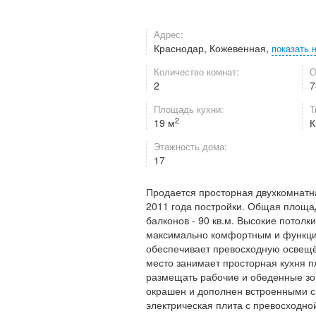
Адрес:
Краснодар, Кожевенная,
показать 
Количество комнат:
О
2
7
Площадь кухни:
Т
2
19 м
К
Этажность дома:
17
Продается просторная двухкомнатна
2011 года постройки. Общая площадь
балконов - 90 кв.м. Высокие потолк
максимально комфортным и функцион
обеспечивает превосходную освещё
место занимает просторная кухня 
размещать рабочие и обеденные зо
окрашен и дополнен встроенными с
электрическая плита с превосходно