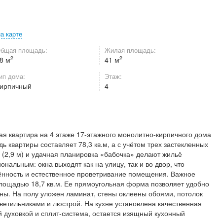
на карте
бщая площадь:
Жилая площадь:
2
2
8 м
41 м
ип дома:
Этаж:
ирпичный
4
я квартира на 4 этаже 17-этажного монолитно-кирпичного дома
 квартиры составляет 78,3 кв.м, а с учётом трех застекленных
и (2,9 м) и удачная планировка «бабочка» делают жильё
альным: окна выходят как на улицу, так и во двор, что
нность и естественное проветривание помещения. Важное
площадью 18,7 кв.м. Ее прямоугольная форма позволяет удобно
ны. На полу уложен ламинат, стены оклеены обоями, потолок
ветильниками и люстрой. На кухне установлена качественная
й духовкой и сплит-система, остается изящный кухонный