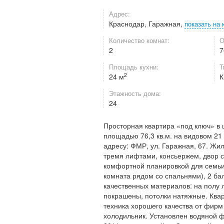
Адрес:
Краснодар, Гаражная,
показать на 
Количество комнат:
О
2
7
Площадь кухни:
Т
2
24 м
К
Этажность дома:
24
Просторная квартира «под ключ» в 
площадью 76,3 кв.м. на видовом 21
адресу: ФМР, ул. Гаражная, 67. Жил
тремя лифтами, консьержем, двор с
комфортной планировкой для семьи 
комната рядом со спальнями), 2 ба
качественных материалов: на полу л
покрашены, потолки натяжные. Квар
техника хорошего качества от фирм 
холодильник. Установлен водяной фи