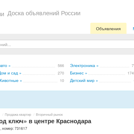
Доска объявлений России
Объявления
Авто »
Электроника »
566
7
Дом и сад »
Бизнес »
270
174
Животные »
Детский мир »
10
/
Продажа квартир
/
Вторичный рынок
од ключ» в центре Краснодара
, номер: 731617