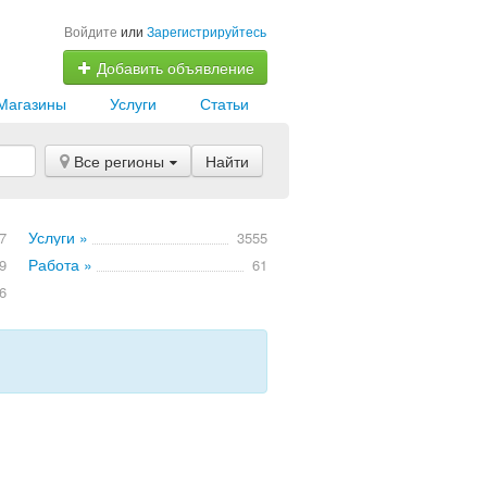
Войдите
или
Зарегистрируйтесь
Добавить объявление
Магазины
Услуги
Статьи
Все регионы
Найти
Услуги »
7
3555
Работа »
9
61
6