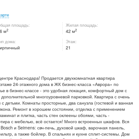
карте
бщая площадь:
Жилая площадь:
2
2
6 м
42 м
ип дома:
Этаж:
ирпичный
21
центре Краснодара! Продается двухкомнатная квартира
 этаже 24-этажного дома в ЖК бизнес-класса «Аврора» по
ье в бизнес-классе - это удобная локация, комфортный дом с
 дополнительной многоуровневой парковкой. Квартира с очень
с детьми. Комнаты просторные, два санузла (гостевой и ванная
лкона. Ремонт в хорошем состоянии, отделка с применением
аминат и плитка, часть стен оклеены обоями, часть -
тира с мебелью, всё остается! Много встроенных шкафов. Вся
Bosch и Seimens: свч-печь, духовой шкаф, варочная панель,
льтр, а также бойлер. В спальнях и кухне сплит-системы. Дом