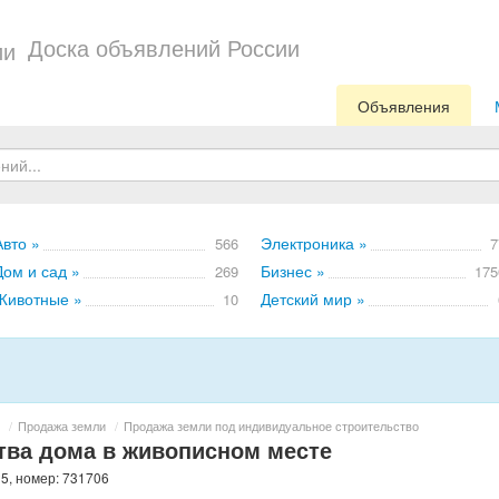
Доска объявлений России
Объявления
Авто »
Электроника »
566
7
Дом и сад »
Бизнес »
269
175
Животные »
Детский мир »
10
/
Продажа земли
/
Продажа земли под индивидуальное строительство
тва дома в живописном месте
5, номер: 731706