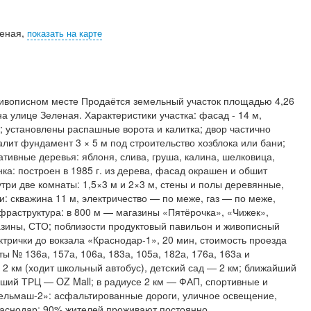
леная,
показать на карте
 живописном месте Продаётся земельный участок площадью 4,26
а улице Зеленая. Характеристики участка: фасад - 14 м,
); установлены распашные ворота и калитка; двор частично
лит фундамент 3 × 5 м под строительство хозблока или бани;
ативные деревья: яблоня, слива, груша, калина, шелковица,
ка: построен в 1985 г. из дерева, фасад окрашен и обшит
нутри две комнаты: 1,5×3 м и 2×3 м, стены и полы деревянные,
 скважина 11 м, электричество — по меже, газ — по меже,
раструктура: в 800 м — магазины «Пятёрочка», «Чижек»,
азины, СТО; поблизости продуктовый павильон и живописный
ктрички до вокзала «Краснодар-1», 20 мин, стоимость проезда
ы № 136а, 157а, 106а, 183а, 105а, 182а, 176а, 163а и
 2 км (ходит школьный автобус), детский сад — 2 км; ближайший
ший ТРЦ — OZ Mall; в радиусе 2 км — ФАП, спортивные и
ельмаш-2»: асфальтированные дороги, уличное освещение,
Краснодар; 90% жителей проживают постоянно.