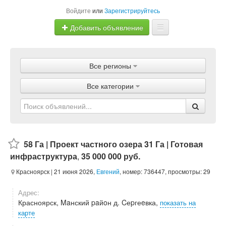
Войдите
или
Зарегистрируйтесь
Добавить объявление
Главная
Все регионы
Объявления
Все категории
Магазины
Услуги
Статьи
58 Га | Проект частного озера 31 Га | Готовая
инфраструктура
,
35 000 000 руб.
Красноярск
| 21 июня 2026,
Евгений
, номер: 736447, просмотры: 29
Адрес:
Красноярск, Maнский paйoн д. Cеpгеeвка,
показать на
карте